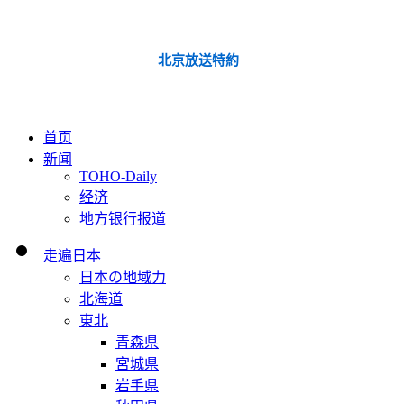
北京放送特約
首页
新闻
TOHO-Daily
经济
地方银行报道
走遍日本
日本の地域力
北海道
東北
青森県
宮城県
岩手県