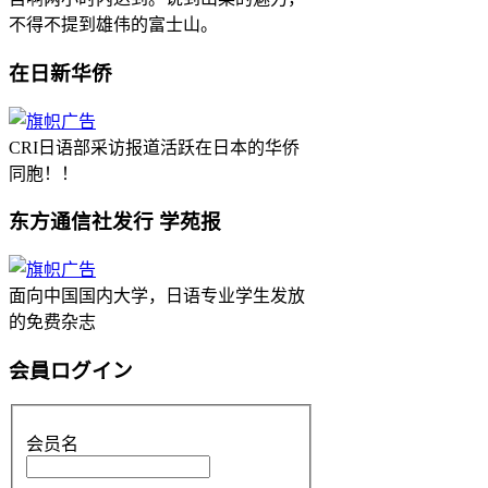
不得不提到雄伟的富士山。
在日新华侨
CRI日语部采访报道活跃在日本的华侨
同胞！！
东方通信社发行 学苑报
面向中国国内大学，日语专业学生发放
的免费杂志
会員ログイン
会员名