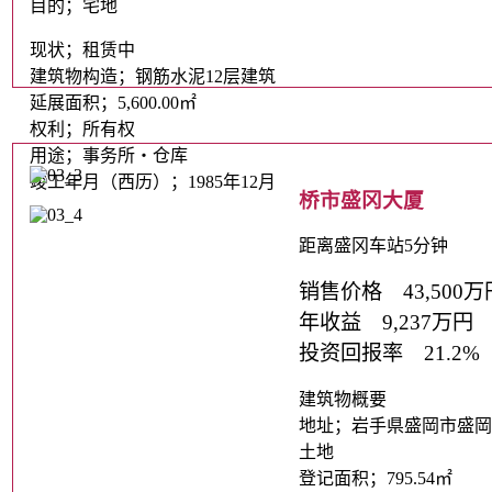
目的；宅地
现状；租赁中
建筑物构造；钢筋水泥12层建筑
延展面积；5,600.00㎡
权利；所有权
用途；事务所・仓库
竣工年月（西历）；1985年12月
桥市盛冈大厦
距离盛冈车站5分钟
销售价格 43,500万
年收益 9,237万円
投资回报率 21.2%
建筑物概要
地址；岩手県盛岡市盛岡駅
土地
登记面积；795.54㎡