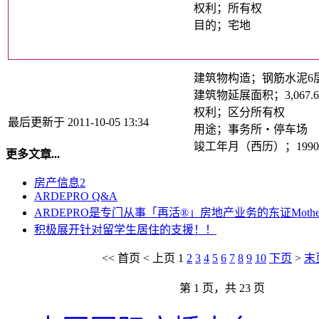
权利；所有权
目的；宅地
建筑物构造；钢筋水泥6
建筑物延展面积；3,067.62㎡
权利；区分所有权
最后更新于 2011-10-05 13:34
用途；事务所・停车场
竣工年月（西历）；1990
更多文章...
房产信息2
ARDEPRO Q&A
ARDEPRO是专门从事「再活®」房地产业务的东证Mothe
积极展开针对留学生居住的支援！！
<<
首页
<
上页
1
2
3
4
5
6
7
8
9
10
下页
>
末
第 1 页，共 23 页