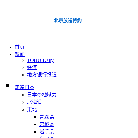
北京放送特約
首页
新闻
TOHO-Daily
经济
地方银行报道
走遍日本
日本の地域力
北海道
東北
青森県
宮城県
岩手県