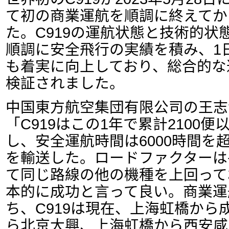
て初の商業運航を順調に終えてか
た。C919の運航状態と技術的状
順調に安全飛行の実績を積み、1
も着実に向上しており、総合的な
検証されました。
中国東方航空集団有限公司の王志
「C919はこの1年で累計2100
し、安全運航時間は6000時間を
を輸送した。ロードファクターは
て同じ路線の他の機種を上回って
本的に成功と言って良い。商業運
ち、C919は現在、上海虹橋から
ら北京大興、上海虹橋から西安咸