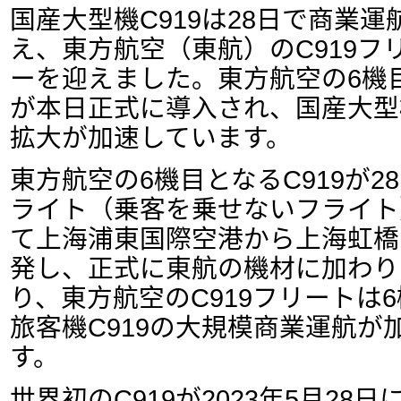
国産大型機C919は28日で商業
え、東方航空（東航）のC919フ
ーを迎えました。東方航空の6機目
が本日正式に導入され、国産大型機
拡大が加速しています。
東方航空の6機目となるC919が2
ライト（乗客を乗せないフライト）
て上海浦東国際空港から上海虹橋
発し、正式に東航の機材に加わり
り、東方航空のC919フリートは
旅客機C919の大規模商業運航が
す。
世界初のC919が2023年5月28