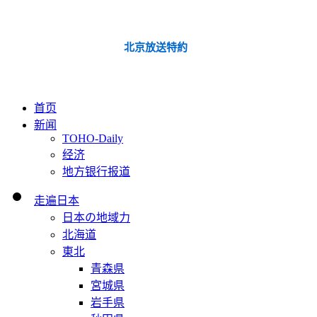
北京放送特約
首页
新闻
TOHO-Daily
经济
地方银行报道
走遍日本
日本の地域力
北海道
東北
青森県
宮城県
岩手県