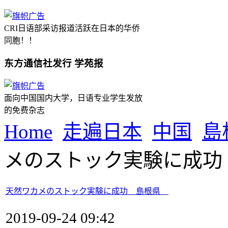
CRI日语部采访报道活跃在日本的华侨
同胞！！
东方通信社发行 学苑报
面向中国国内大学，日语专业学生发放
的免费杂志
Home
走遍日本
中国
島
メのストック実験に成
天然ワカメのストック実験に成功 島根県
2019-09-24 09:42