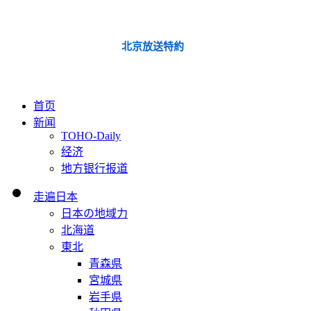
北京放送特約
首页
新闻
TOHO-Daily
经济
地方银行报道
走遍日本
日本の地域力
北海道
東北
青森県
宮城県
岩手県