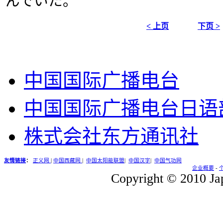
んでいた。
< 上页
下页 >
中国国际广播电台
中国国际广播电台日语
株式会社东方通讯社
友情链接
：
正义网
|
中国西藏网
|
中国太阳能联盟
|
中国汉字
|
中国气功网
企业概要
-
Copyright © 2010 Jap