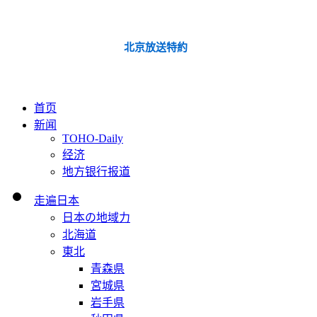
北京放送特約
首页
新闻
TOHO-Daily
经济
地方银行报道
走遍日本
日本の地域力
北海道
東北
青森県
宮城県
岩手県