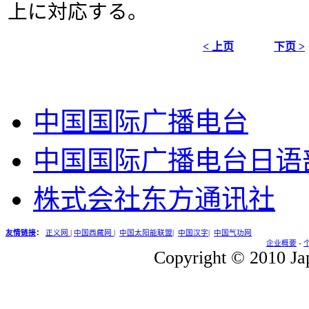
上に対応する。
< 上页
下页 >
中国国际广播电台
中国国际广播电台日语
株式会社东方通讯社
友情链接
：
正义网
|
中国西藏网
|
中国太阳能联盟
|
中国汉字
|
中国气功网
企业概要
-
Copyright © 2010 Jap