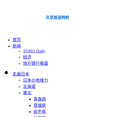
北京放送特約
首页
新闻
TOHO-Daily
经济
地方银行报道
走遍日本
日本の地域力
北海道
東北
青森県
宮城県
岩手県