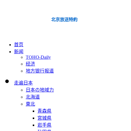
北京放送特約
首页
新闻
TOHO-Daily
经济
地方银行报道
走遍日本
日本の地域力
北海道
東北
青森県
宮城県
岩手県