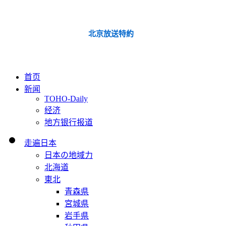
北京放送特約
首页
新闻
TOHO-Daily
经济
地方银行报道
走遍日本
日本の地域力
北海道
東北
青森県
宮城県
岩手県