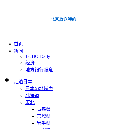
北京放送特約
首页
新闻
TOHO-Daily
经济
地方银行报道
走遍日本
日本の地域力
北海道
東北
青森県
宮城県
岩手県