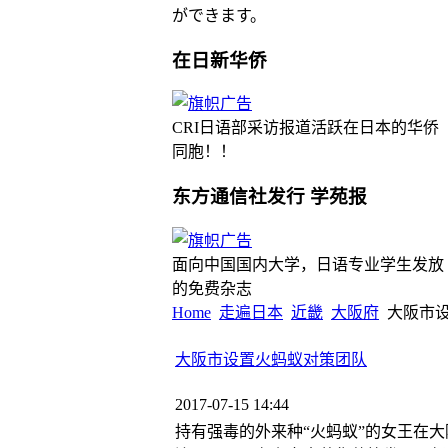
ができます。
在日新华侨
CRI日语部采访报道活跃在日本的华侨
同胞！！
东方通信社发行 学苑报
面向中国国内大学，日语专业学生发放
的免费杂志
Home
走遍日本
近畿
大阪府
大阪市
大阪市设置火蚂蚁对策团队
2017-07-15 14:44
持有强毒的外来种“火蚂蚁”的女王在