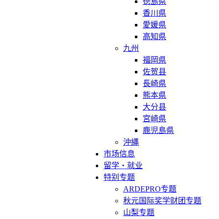
徳島県
香川県
愛媛県
高知県
九州
福岡県
佐贺县
長崎県
熊本県
大分县
宮崎県
鹿児島県
沖縄
市场信息
留学・就业
特别专题
ARDEPRO专题
秋元国际奖学财团专题
山梨专题