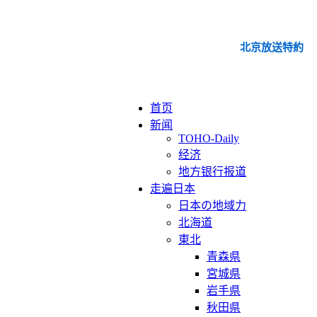
北京放送特約
首页
新闻
TOHO-Daily
经济
地方银行报道
走遍日本
日本の地域力
北海道
東北
青森県
宮城県
岩手県
秋田県