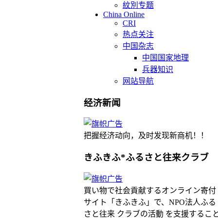
紋別专题
China Online
CRI
热点关注
中国杂志
中国国家地理
兵器知识
网站导航
经济新闻
把握经济动向，及时发现新商机！！
きふきふ*ふるさと往来クラブ
買い物で社会貢献するオンライン寄付
サイト「きふきふ」で、NPO法人ふる
さと往来 クラブの活動 を支援するこ