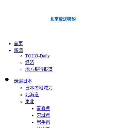
北京放送特約
首页
新闻
TOHO-Daily
经济
地方银行报道
走遍日本
日本の地域力
北海道
東北
青森県
宮城県
岩手県