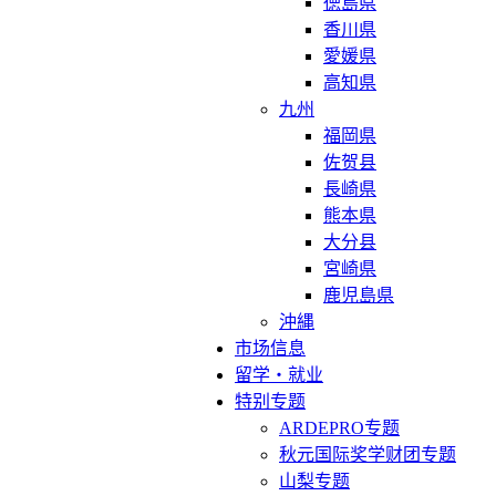
徳島県
香川県
愛媛県
高知県
九州
福岡県
佐贺县
長崎県
熊本県
大分县
宮崎県
鹿児島県
沖縄
市场信息
留学・就业
特别专题
ARDEPRO专题
秋元国际奖学财团专题
山梨专题