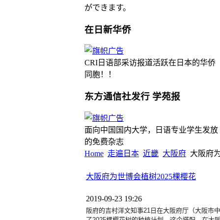
ができます。
在日新华侨
CRI日语部采访报道活跃在日本的华侨
同胞！！
东方通信社发行 学苑报
面向中国国内大学，日语专业学生发放
的免费杂志
Home
走遍日本
近畿
大阪府
大阪府为
大阪府为世博会植树2025棵樱花
2019-09-23 19:26
阪府的吉村洋文知事21日在大阪府厅（大阪市
了2025棵樱花树的种植计划。这个搭配
，在大