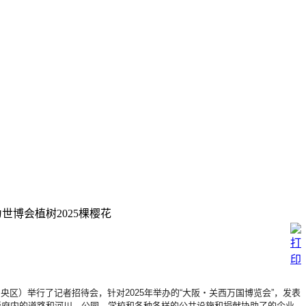
世博会植树2025棵樱花
中央区）
举行了记者招待会，针对2025年举办的“大阪・
关西万国博览会”，发表
阪府内的道路和河川，公园，
学校和各种各样的公共设施和捐献协助了的企业