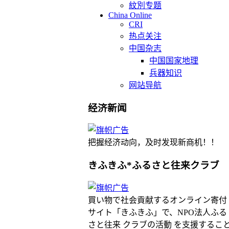
紋別专题
China Online
CRI
热点关注
中国杂志
中国国家地理
兵器知识
网站导航
经济新闻
把握经济动向，及时发现新商机！！
きふきふ*ふるさと往来クラブ
買い物で社会貢献するオンライン寄付
サイト「きふきふ」で、NPO法人ふる
さと往来 クラブの活動 を支援するこ