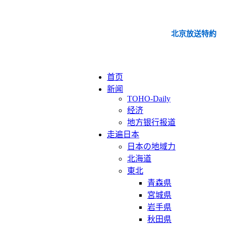
北京放送特約
首页
新闻
TOHO-Daily
经济
地方银行报道
走遍日本
日本の地域力
北海道
東北
青森県
宮城県
岩手県
秋田県