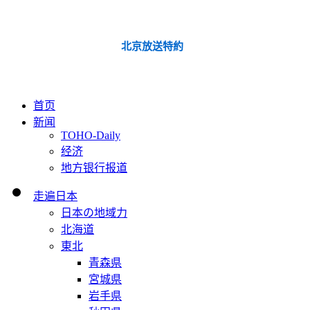
北京放送特約
首页
新闻
TOHO-Daily
经济
地方银行报道
走遍日本
日本の地域力
北海道
東北
青森県
宮城県
岩手県