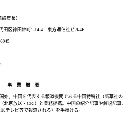
兼編集長）
田区神田錦町1-14-4 東方通信社ビル4F
8845
m
事 業 概 要
開始。中国を代表する報道機関である中国特稿社（新華社の
（北京放送・CRI）と業務提携。中国の紹介記事や解説記事、
HKテレビ等で報道される）を手掛ける。