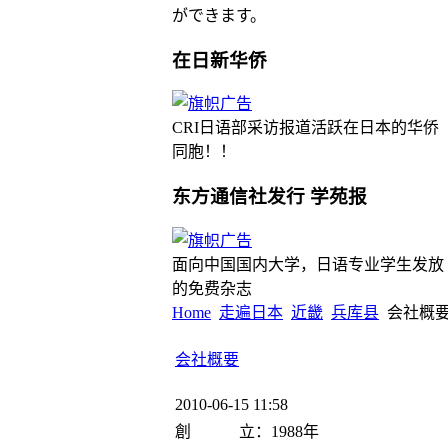
ができます。
在日新华侨
CRI日语部采访报道活跃在日本的华侨
同胞！！
东方通信社发行 学苑报
面向中国国内大学，日语专业学生发放
的免费杂志
Home
走遍日本
近畿
兵库县
会社概
会社概要
2010-06-15 11:58
創 立：1988年