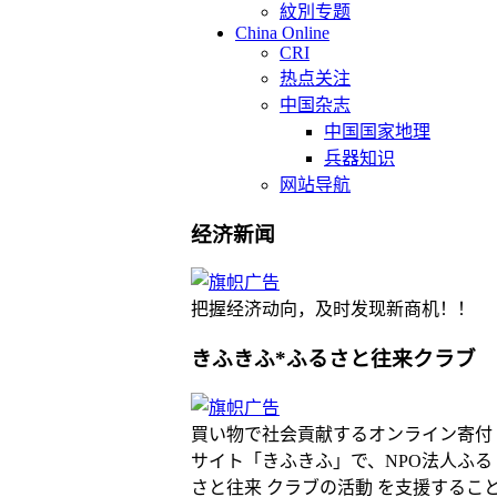
紋別专题
China Online
CRI
热点关注
中国杂志
中国国家地理
兵器知识
网站导航
经济新闻
把握经济动向，及时发现新商机！！
きふきふ*ふるさと往来クラブ
買い物で社会貢献するオンライン寄付
サイト「きふきふ」で、NPO法人ふる
さと往来 クラブの活動 を支援するこ