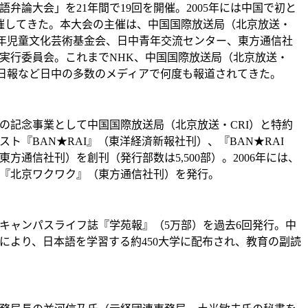
語弁論大会」を21年間で19回を開催。2005年には中国で初と
催してきた。本大会の主催は、中国国際放送局（北京放送・
少年児童文化芸術基金会、日中青年交流センター、東方通信社
実行委員会。これまでNHK、中国国際放送局（北京放送・
津日報など日中の多数のメディアで何度も報道されてきた。
周年の記念事業として中国国際放送局（北京放送・CRI）と特約
ト『BAN★RAI』（東洋経済新報社刊）、『BAN★RAI
方通信社刊）を創刊（発行部数は5,500部）。2006年には、
『北京ワクワク』（東方通信社刊）を発行。
キャンパスライフ誌『学苑報』（5万部）を過去6回発行。中
により、日本語を学習する約450大学に配布され、教育の副読