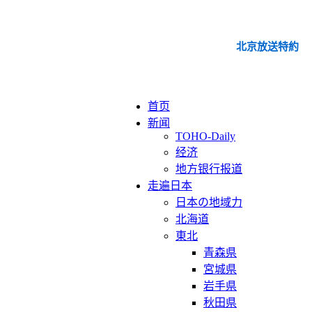
北京放送特約
首页
新闻
TOHO-Daily
经济
地方银行报道
走遍日本
日本の地域力
北海道
東北
青森県
宮城県
岩手県
秋田県