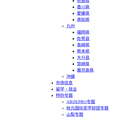
徳島県
香川県
愛媛県
高知県
九州
福岡県
佐贺县
長崎県
熊本県
大分县
宮崎県
鹿児島県
沖縄
市场信息
留学・就业
特别专题
ARDEPRO专题
秋元国际奖学财团专题
山梨专题