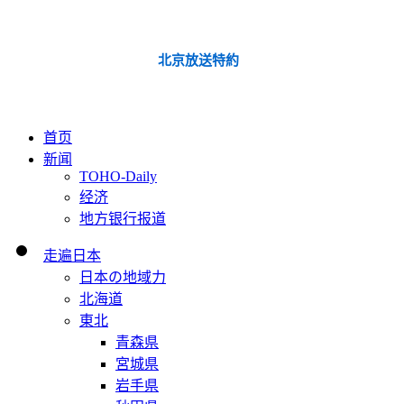
北京放送特約
首页
新闻
TOHO-Daily
经济
地方银行报道
走遍日本
日本の地域力
北海道
東北
青森県
宮城県
岩手県