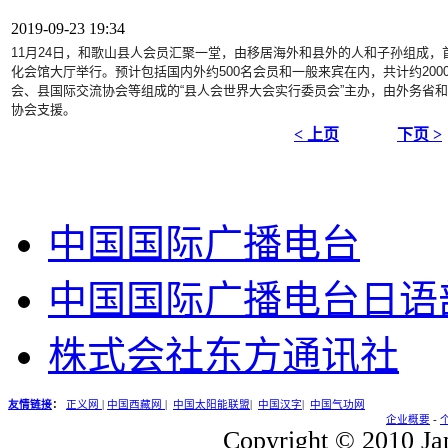
2019-09-23 19:34
11月24日，和歌山县人会员汇聚一堂，
由移居海外和县外的人和子孙组成，
化会馆大厅举行。
预计包括国内外约500名会员和一般来宾在内，
共计约20
会、
县国际交流协会等组成的“县人会世界大会实行委员会”主办，
由外务省和
协会支援。
< 上页
下页 >
中国国际广播电台
中国国际广播电台日语
株式会社东方通讯社
友情链接
：
正义网
|
中国西藏网
|
中国太阳能联盟
|
中国汉字
|
中国气功网
企业概要
-
Copyright © 2010 Jap