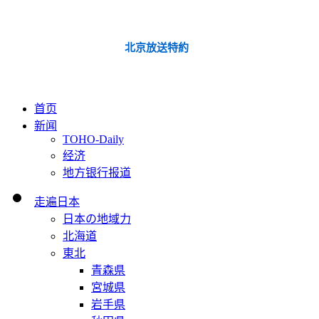
北京放送特約
首页
新闻
TOHO-Daily
经济
地方银行报道
走遍日本
日本の地域力
北海道
東北
青森県
宮城県
岩手県