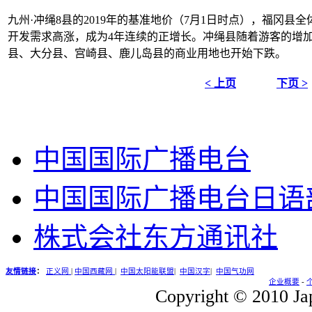
九州·冲绳8县的2019年的基准地价（7月1日时点），福冈县全
开发需求高涨，成为4年连续的正增长。冲绳县随着游客的增加
县、大分县、宫崎县、鹿儿岛县的商业用地也开始下跌。
< 上页
下页 >
中国国际广播电台
中国国际广播电台日语
株式会社东方通讯社
友情链接
：
正义网
|
中国西藏网
|
中国太阳能联盟
|
中国汉字
|
中国气功网
企业概要
-
Copyright © 2010 Jap