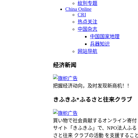
紋別专题
China Online
CRI
热点关注
中国杂志
中国国家地理
兵器知识
网站导航
经济新闻
把握经济动向，及时发现新商机！！
きふきふ*ふるさと往来クラブ
買い物で社会貢献するオンライン寄付
サイト「きふきふ」で、NPO法人ふる
さと往来 クラブの活動 を支援するこ