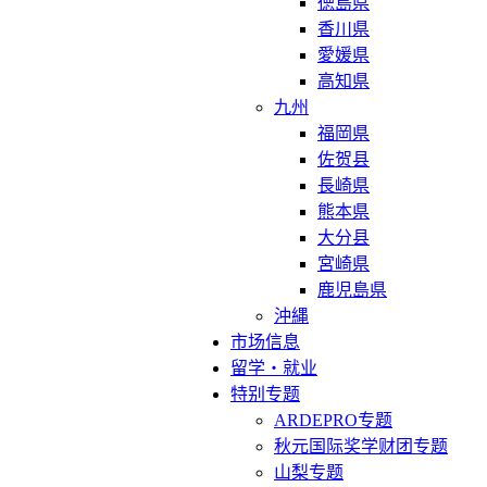
徳島県
香川県
愛媛県
高知県
九州
福岡県
佐贺县
長崎県
熊本県
大分县
宮崎県
鹿児島県
沖縄
市场信息
留学・就业
特别专题
ARDEPRO专题
秋元国际奖学财团专题
山梨专题