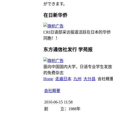
ができます。
在日新华侨
CRI日语部采访报道活跃在日本的华侨
同胞！！
东方通信社发行 学苑报
面向中国国内大学，日语专业学生发放
的免费杂志
Home
走遍日本
九州
大分县
会社概
会社概要
2010-06-15 11:58
創 立：1988年