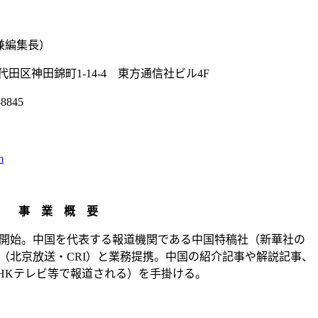
兼編集長）
田区神田錦町1-14-4 東方通信社ビル4F
8845
m
事 業 概 要
開始。中国を代表する報道機関である中国特稿社（新華社の
（北京放送・CRI）と業務提携。中国の紹介記事や解説記事、
HKテレビ等で報道される）を手掛ける。