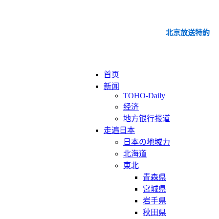
北京放送特約
首页
新闻
TOHO-Daily
经济
地方银行报道
走遍日本
日本の地域力
北海道
東北
青森県
宮城県
岩手県
秋田県