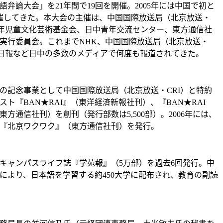
語弁論大会」を21年間で19回を開催。2005年には中国で初と
催してきた。本大会の主催は、中国国際放送局（北京放送・
少年児童文化芸術基金会、日中青年交流センター、東方通信社
実行委員会。これまでNHK、中国国際放送局（北京放送・
津日報など日中の多数のメディアで何度も報道されてきた。
周年の記念事業として中国国際放送局（北京放送・CRI）と特約
ト『BAN★RAI』（東洋経済新報社刊）、『BAN★RAI
方通信社刊）を創刊（発行部数は5,500部）。2006年には、
『北京ワクワク』（東方通信社刊）を発行。
キャンパスライフ誌『学苑報』（5万部）を過去6回発行。中
により、日本語を学習する約450大学に配布され、教育の副読