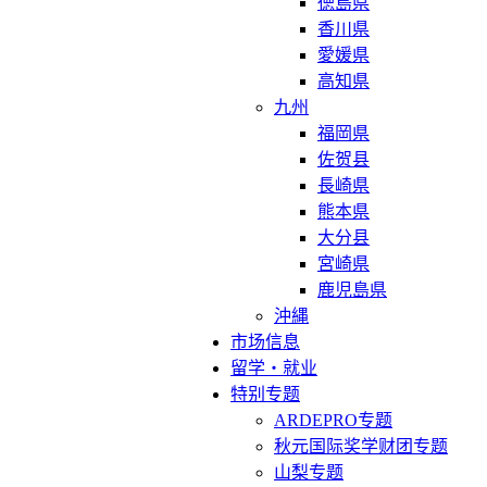
徳島県
香川県
愛媛県
高知県
九州
福岡県
佐贺县
長崎県
熊本県
大分县
宮崎県
鹿児島県
沖縄
市场信息
留学・就业
特别专题
ARDEPRO专题
秋元国际奖学财团专题
山梨专题