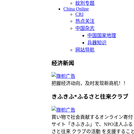
紋別专题
China Online
CRI
热点关注
中国杂志
中国国家地理
兵器知识
网站导航
经济新闻
把握经济动向，及时发现新商机！！
きふきふ*ふるさと往来クラブ
買い物で社会貢献するオンライン寄付
サイト「きふきふ」で、NPO法人ふる
さと往来 クラブの活動 を支援するこ