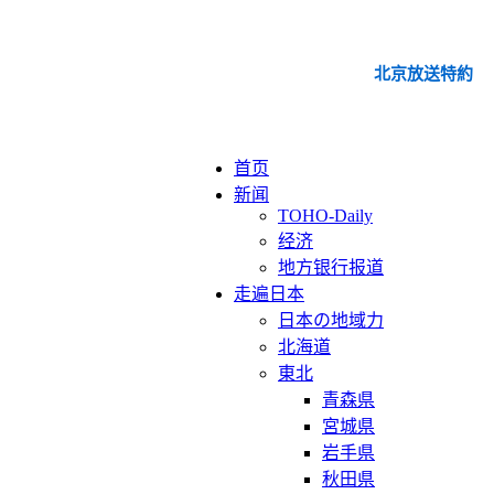
北京放送特約
首页
新闻
TOHO-Daily
经济
地方银行报道
走遍日本
日本の地域力
北海道
東北
青森県
宮城県
岩手県
秋田県