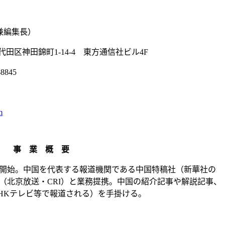
兼編集長）
田区神田錦町1-14-4 東方通信社ビル4F
8845
m
事 業 概 要
開始。中国を代表する報道機関である中国特稿社（新華社の
（北京放送・CRI）と業務提携。中国の紹介記事や解説記事、
HKテレビ等で報道される）を手掛ける。