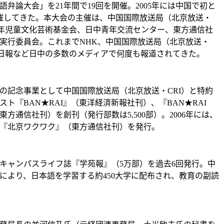
語弁論大会」を21年間で19回を開催。2005年には中国で初と
催してきた。本大会の主催は、中国国際放送局（北京放送・
少年児童文化芸術基金会、日中青年交流センター、東方通信社
実行委員会。これまでNHK、中国国際放送局（北京放送・
津日報など日中の多数のメディアで何度も報道されてきた。
周年の記念事業として中国国際放送局（北京放送・CRI）と特約
ト『BAN★RAI』（東洋経済新報社刊）、『BAN★RAI
方通信社刊）を創刊（発行部数は5,500部）。2006年には、
『北京ワクワク』（東方通信社刊）を発行。
キャンパスライフ誌『学苑報』（5万部）を過去6回発行。中
により、日本語を学習する約450大学に配布され、教育の副読