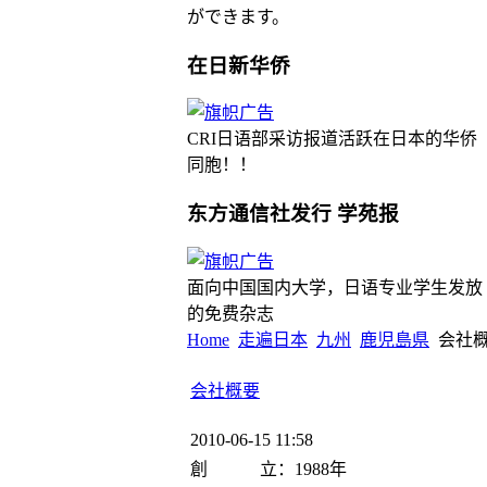
ができます。
在日新华侨
CRI日语部采访报道活跃在日本的华侨
同胞！！
东方通信社发行 学苑报
面向中国国内大学，日语专业学生发放
的免费杂志
Home
走遍日本
九州
鹿児島県
会社
会社概要
2010-06-15 11:58
創 立：1988年