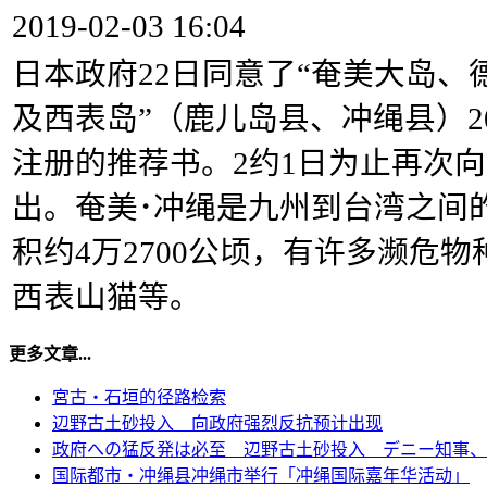
2019-02-03 16:04
日本政府22日同意了“奄美大岛、
及西表岛”（鹿儿岛县、冲绳县）2
注册的推荐书。2
约1日为止再次
出。奄美･冲绳是九州到台湾
之间
积约4万2700公顷，
有许多濒危物
西表山猫等。
更多文章...
宮古・石垣的径路检索
辺野古土砂投入 向政府强烈反抗预计出现
政府への猛反発は必至 辺野古土砂投入 デニー知事、
国际都市・冲绳县冲绳市举行「冲绳国际嘉年华活动」