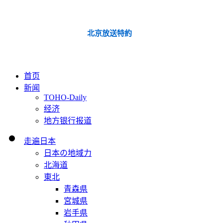
北京放送特約
首页
新闻
TOHO-Daily
经济
地方银行报道
走遍日本
日本の地域力
北海道
東北
青森県
宮城県
岩手県