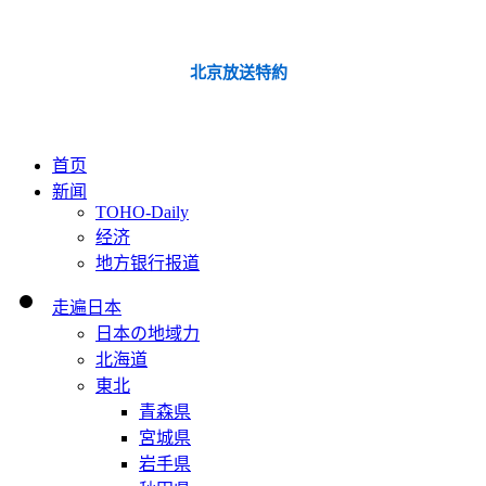
北京放送特約
首页
新闻
TOHO-Daily
经济
地方银行报道
走遍日本
日本の地域力
北海道
東北
青森県
宮城県
岩手県