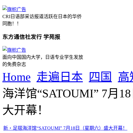
CRI日语部采访报道活跃在日本的华侨
同胞！！
东方通信社发行 学苑报
面向中国国内大学，日语专业学生发放
的免费杂志
Home
走遍日本
四国
高
海洋馆“SATOUMI” 7
大开幕！
新・足摺海洋馆“SATOUMI” 7月18日（星期六）盛大开幕！