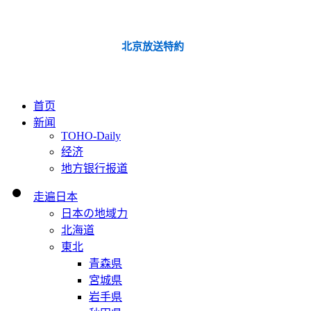
北京放送特約
首页
新闻
TOHO-Daily
经济
地方银行报道
走遍日本
日本の地域力
北海道
東北
青森県
宮城県
岩手県