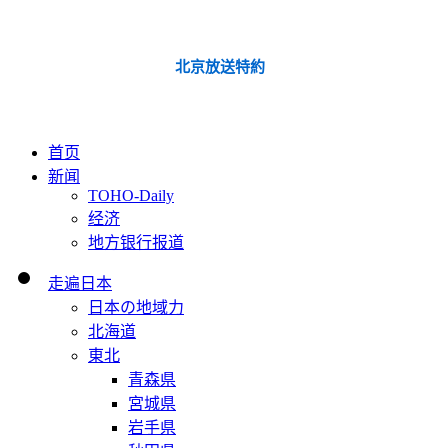
北京放送特約
首页
新闻
TOHO-Daily
经济
地方银行报道
走遍日本
日本の地域力
北海道
東北
青森県
宮城県
岩手県