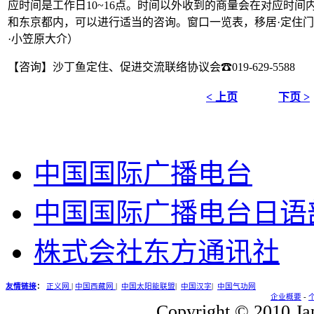
应时间是工作日10~16点。时间以外收到的商量会在对应时
和东京都内，可以进行适当的咨询。窗口一览表，移居·定住门
·小笠原大介）
【咨询】沙丁鱼定住、促进交流联络协议会☎019-629-5588
< 上页
下页 >
中国国际广播电台
中国国际广播电台日语
株式会社东方通讯社
友情链接
：
正义网
|
中国西藏网
|
中国太阳能联盟
|
中国汉字
|
中国气功网
企业概要
-
Copyright © 2010 Jap