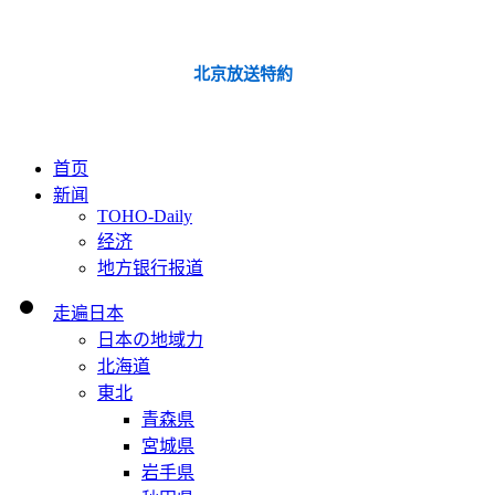
北京放送特約
首页
新闻
TOHO-Daily
经济
地方银行报道
走遍日本
日本の地域力
北海道
東北
青森県
宮城県
岩手県