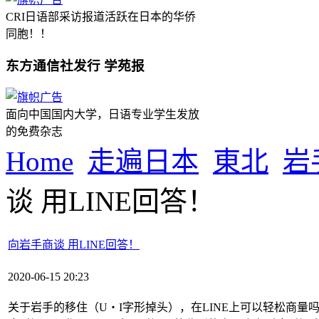
CRI日语部采访报道活跃在日本的华侨
同胞！！
东方通信社发行 学苑报
面向中国国内大学，日语专业学生发放
的免费杂志
Home
走遍日本
東北
岩
谈 用LINE回答！
向岩手商谈 用LINE回答！
2020-06-15 20:23
关于岩手的移住（U・I字形掉头），在LINE上可以轻松商