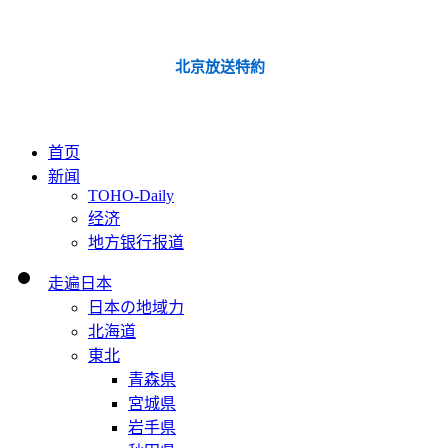
北京放送特約
首页
新闻
TOHO-Daily
经济
地方银行报道
走遍日本
日本の地域力
北海道
東北
青森県
宮城県
岩手県