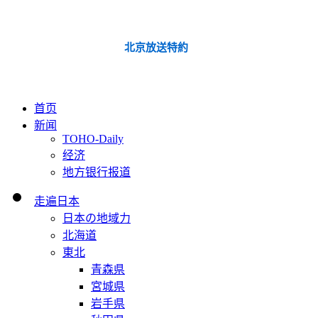
北京放送特約
首页
新闻
TOHO-Daily
经济
地方银行报道
走遍日本
日本の地域力
北海道
東北
青森県
宮城県
岩手県