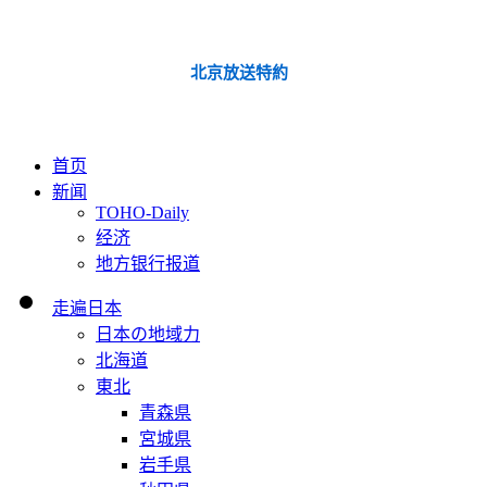
北京放送特約
首页
新闻
TOHO-Daily
经济
地方银行报道
走遍日本
日本の地域力
北海道
東北
青森県
宮城県
岩手県