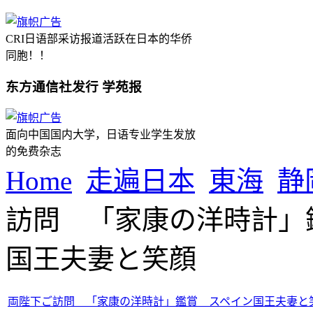
CRI日语部采访报道活跃在日本的华侨
同胞！！
东方通信社发行 学苑报
面向中国国内大学，日语专业学生发放
的免费杂志
Home
走遍日本
東海
静
訪問 「家康の洋時計」
国王夫妻と笑顔
両陛下ご訪問 「家康の洋時計」鑑賞 スペイン国王夫妻と