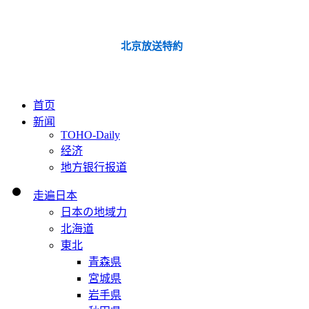
北京放送特約
首页
新闻
TOHO-Daily
经济
地方银行报道
走遍日本
日本の地域力
北海道
東北
青森県
宮城県
岩手県