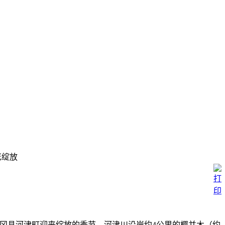
花绽放
冈县河津町迎来绽放的季节。河津川沿岸约4公里的樱并木（约