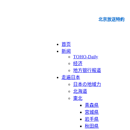
北京放送特約
首页
新闻
TOHO-Daily
经济
地方银行报道
走遍日本
日本の地域力
北海道
東北
青森県
宮城県
岩手県
秋田県