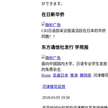
ができます。
在日新华侨
CRI日语部采访报道活跃在日本的华侨
同胞！！
东方通信社发行 学苑报
面向中国国内大学，日语专业学生发放
的免费杂志
Home
走遍日本
東海
静岡県
河津樱
河津樱花绽放
2018-03-05 19:58
开花时间比较早的河津樱在其发祥地静