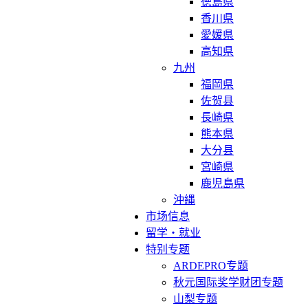
徳島県
香川県
愛媛県
高知県
九州
福岡県
佐贺县
長崎県
熊本県
大分县
宮崎県
鹿児島県
沖縄
市场信息
留学・就业
特别专题
ARDEPRO专题
秋元国际奖学财团专题
山梨专题