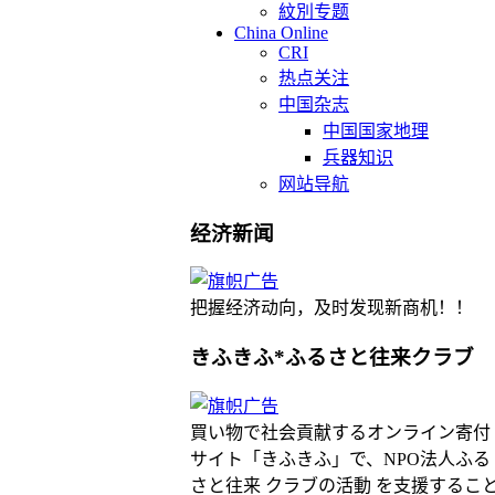
紋別专题
China Online
CRI
热点关注
中国杂志
中国国家地理
兵器知识
网站导航
经济新闻
把握经济动向，及时发现新商机！！
きふきふ*ふるさと往来クラブ
買い物で社会貢献するオンライン寄付
サイト「きふきふ」で、NPO法人ふる
さと往来 クラブの活動 を支援するこ