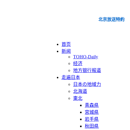
北京放送特約
首页
新闻
TOHO-Daily
经济
地方银行报道
走遍日本
日本の地域力
北海道
東北
青森県
宮城県
岩手県
秋田県