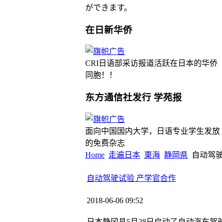
ができます。
在日新华侨
CRI日语部采访报道活跃在日本的华侨
同胞！！
东方通信社发行 学苑报
面向中国国内大学，日语专业学生发放
的免费杂志
Home
走遍日本
東海
静岡県
自动驾驶
自动驾驶试验 产学官合作
2018-06-06 09:52
日本静冈县5月28日启动了自动汽车