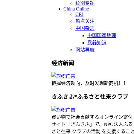
紋別专题
China Online
CRI
热点关注
中国杂志
中国国家地理
兵器知识
网站导航
经济新闻
把握经济动向，及时发现新商机！！
きふきふ*ふるさと往来クラブ
買い物で社会貢献するオンライン寄付
サイト「きふきふ」で、NPO法人ふる
さと往来 クラブの活動 を支援するこ