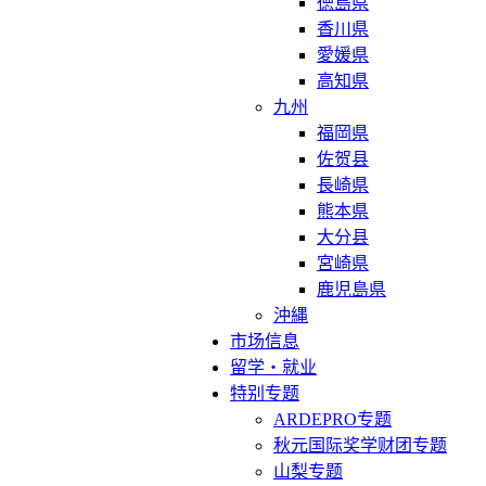
徳島県
香川県
愛媛県
高知県
九州
福岡県
佐贺县
長崎県
熊本県
大分县
宮崎県
鹿児島県
沖縄
市场信息
留学・就业
特别专题
ARDEPRO专题
秋元国际奖学财团专题
山梨专题