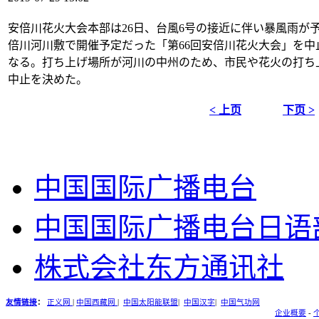
安倍川花火大会本部は26日、台風6号の接近に伴い暴風雨が
倍川河川敷で開催予定だった「第66回安倍川花火大会」を中
なる。打ち上げ場所が河川の中州のため、市民や花火の打ち
中止を決めた。
< 上页
下页 >
中国国际广播电台
中国国际广播电台日语
株式会社东方通讯社
友情链接
：
正义网
|
中国西藏网
|
中国太阳能联盟
|
中国汉字
|
中国气功网
企业概要
-