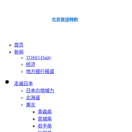
北京放送特約
首页
新闻
TOHO-Daily
经济
地方银行报道
走遍日本
日本の地域力
北海道
東北
青森県
宮城県
岩手県