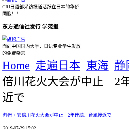
CRI日语部采访报道活跃在日本的华侨
同胞！！
东方通信社发行 学苑报
面向中国国内大学，日语专业学生发放
的免费杂志
Home
走遍日本
東海
静
倍川花火大会が中止 2
近で
静岡・安倍川花火大会が中止 2年連続、台風接近で
2019-07-29 15:02