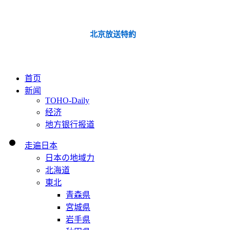
北京放送特約
首页
新闻
TOHO-Daily
经济
地方银行报道
走遍日本
日本の地域力
北海道
東北
青森県
宮城県
岩手県