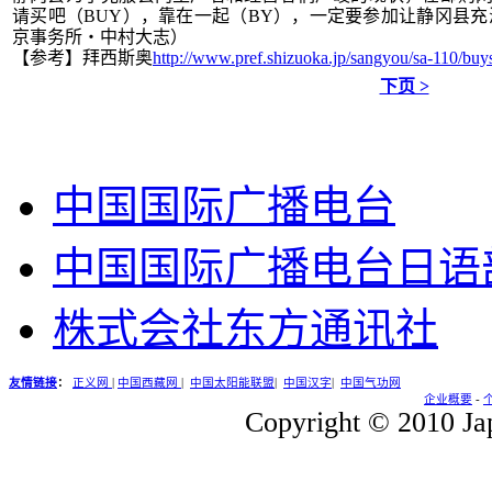
请买吧（BUY），靠在一起（BY），一定要参加让静冈县充
京事务所・中村大志）
【参考】拜西斯奥
http://www.pref.shizuoka.jp/sangyou/sa-110/buy
下页 >
中国国际广播电台
中国国际广播电台日语
株式会社东方通讯社
友情链接
：
正义网
|
中国西藏网
|
中国太阳能联盟
|
中国汉字
|
中国气功网
企业概要
-
Copyright © 2010 Jap