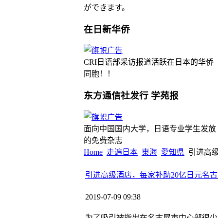
ができます。
在日新华侨
CRI日语部采访报道活跃在日本的华侨
同胞！！
东方通信社发行 学苑报
面向中国国内大学，日语专业学生发放
的免费杂志
Home
走遍日本
東海
愛知県
引进高级
引进高级酒店，每家补助20亿日元名
2019-07-09 09:38
为了吸引被指出在名古屋市中心部很少的