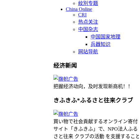
紋別专题
China Online
CRI
热点关注
中国杂志
中国国家地理
兵器知识
网站导航
经济新闻
把握经济动向，及时发现新商机！！
きふきふ*ふるさと往来クラブ
買い物で社会貢献するオンライン寄付
サイト「きふきふ」で、NPO法人ふる
さと往来 クラブの活動 を支援するこ