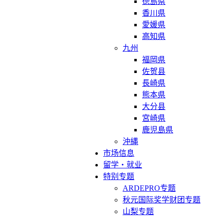
徳島県
香川県
愛媛県
高知県
九州
福岡県
佐贺县
長崎県
熊本県
大分县
宮崎県
鹿児島県
沖縄
市场信息
留学・就业
特别专题
ARDEPRO专题
秋元国际奖学财团专题
山梨专题