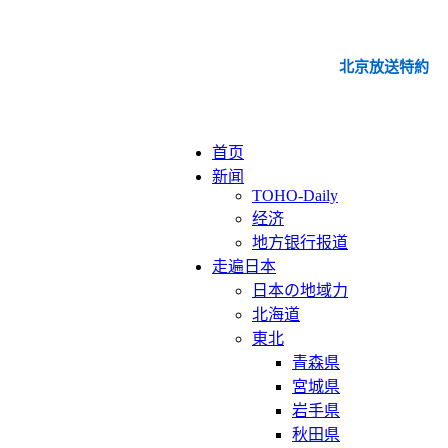
北京放送特約
首页
新闻
TOHO-Daily
经济
地方银行报道
走遍日本
日本の地域力
北海道
東北
青森県
宮城県
岩手県
秋田県