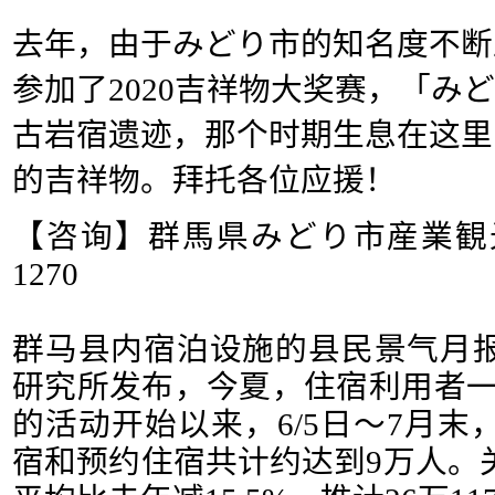
去年，由于みどり市的知名度不断
参加了2020吉祥物大奖赛，「み
古岩宿遗迹，那个时期生息在这里
的吉祥物。拜托各位应援！
【咨询】群馬県みどり市産業観光部観
1270
群马县内宿泊设施的县民景气月
研究所发布，今夏，住宿利用者一泊
的活动开始以来，6/5日～7月
宿和预约住宿共计约达到9万人。