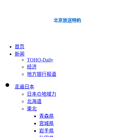
北京放送特約
首页
新闻
TOHO-Daily
经济
地方银行报道
走遍日本
日本の地域力
北海道
東北
青森県
宮城県
岩手県