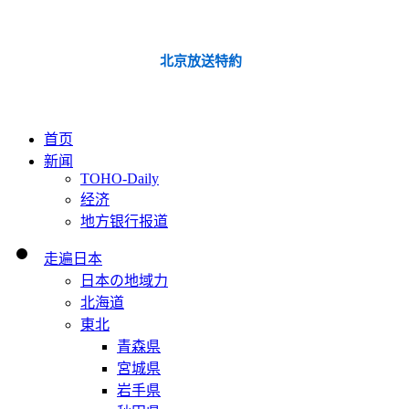
北京放送特約
首页
新闻
TOHO-Daily
经济
地方银行报道
走遍日本
日本の地域力
北海道
東北
青森県
宮城県
岩手県