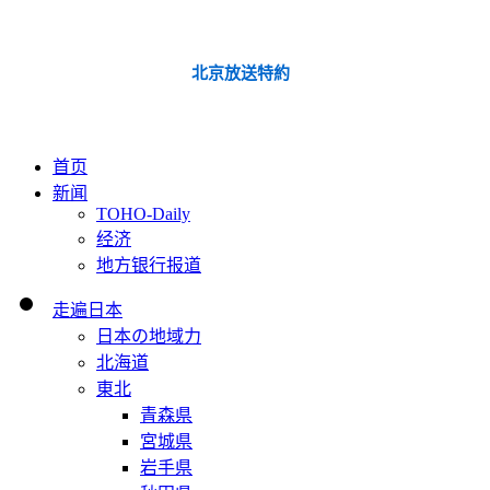
北京放送特約
首页
新闻
TOHO-Daily
经济
地方银行报道
走遍日本
日本の地域力
北海道
東北
青森県
宮城県
岩手県