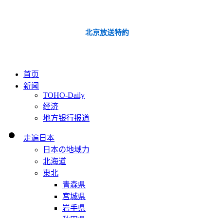
北京放送特約
首页
新闻
TOHO-Daily
经济
地方银行报道
走遍日本
日本の地域力
北海道
東北
青森県
宮城県
岩手県