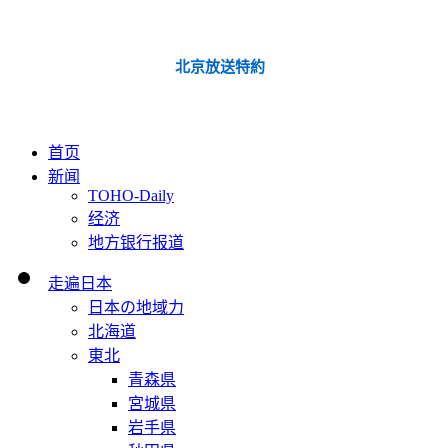
北京放送特約
首页
新闻
TOHO-Daily
经济
地方银行报道
走遍日本
日本の地域力
北海道
東北
青森県
宮城県
岩手県