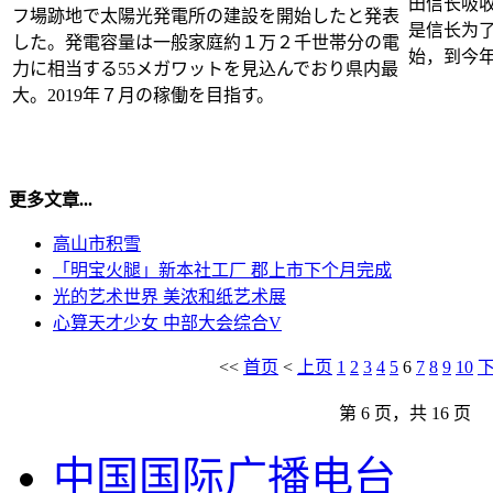
田信长吸
フ場跡地で太陽光発電所の建設を開始したと発表
是信长为了
した。発電容量は一般家庭約１万２千世帯分の電
始，到今
力に相当する55メガワットを見込んでおり県内最
大。2019年７月の稼働を目指す。
更多文章...
高山市积雪
「明宝火腿」新本社工厂 郡上市下个月完成
光的艺术世界 美浓和纸艺术展
心算天才少女 中部大会综合V
<<
首页
<
上页
1
2
3
4
5
6
7
8
9
10
第 6 页，共 16 页
中国国际广播电台