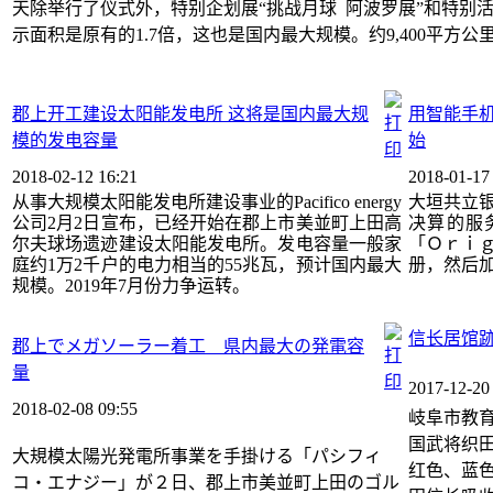
天除举行了仪式外，特别企划展“挑战月球 阿波罗展”和特别活
示面积是原有的1.7倍，这也是国内最大规模。约9,400平方公
郡上开工建设太阳能发电所 这将是国内最大规
用智能手机
模的发电容量
始
2018-02-12 16:21
2018-01-17
从事大规模太阳能发电所建设事业的Pacifico energy
大垣共立银
公司2月2日宣布，已经开始在郡上市美並町上田高
决算的服
尔夫球场遗迹建设太阳能发电所。发电容量一般家
「Ｏｒｉ
庭约1万2千户的电力相当的55兆瓦，预计国内最大
册，然后
规模。2019年7月份力争运转。
信长居馆
郡上でメガソーラー着工 県内最大の発電容
量
2017-12-20
2018-02-08 09:55
岐阜市教育
国武将织
大規模太陽光発電所事業を手掛ける「パシフィ
红色、蓝
コ・エナジー」が２日、郡上市美並町上田のゴル