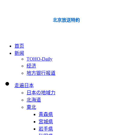
北京放送特約
首页
新闻
TOHO-Daily
经济
地方银行报道
走遍日本
日本の地域力
北海道
東北
青森県
宮城県
岩手県