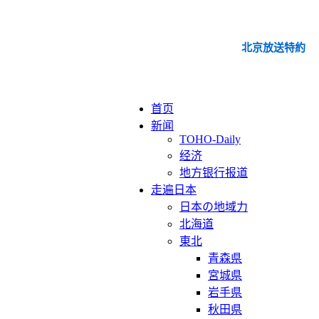
北京放送特約
首页
新闻
TOHO-Daily
经济
地方银行报道
走遍日本
日本の地域力
北海道
東北
青森県
宮城県
岩手県
秋田県