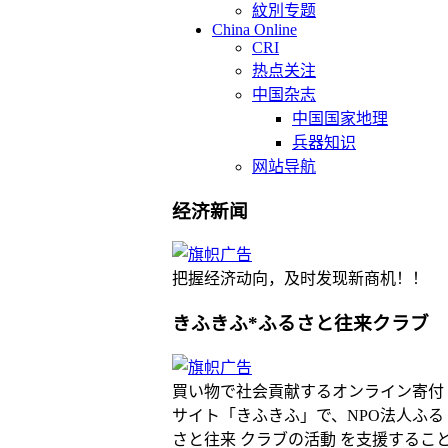
紋別专题
China Online
CRI
热点关注
中国杂志
中国国家地理
兵器知识
网站导航
经济新闻
把握经济动向，及时发现新商机！！
きふきふ*ふるさと往来クラブ
買い物で社会貢献するオンライン寄付
サイト「きふきふ」で、NPO法人ふる
さと往来 クラブの活動 を支援するこ