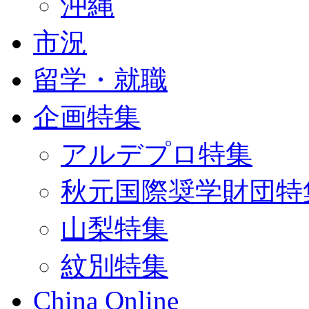
沖縄
市況
留学・就職
企画特集
アルデプロ特集
秋元国際奨学財団特
山梨特集
紋別特集
China Online