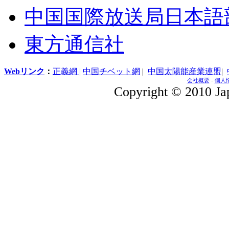
中国国際放送局日本語
東方通信社
Webリンク
：
正義網
|
中国チベット網
|
中国太陽能産業連盟
|
会社概要
-
個人
Copyright © 2010 Jap