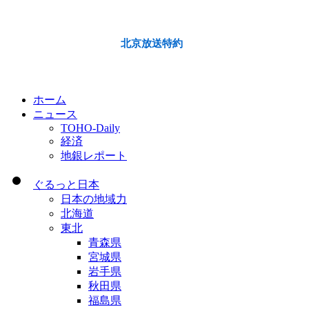
北京放送特約
ホーム
ニュース
TOHO-Daily
経済
地銀レポート
ぐるっと日本
日本の地域力
北海道
東北
青森県
宮城県
岩手県
秋田県
福島県