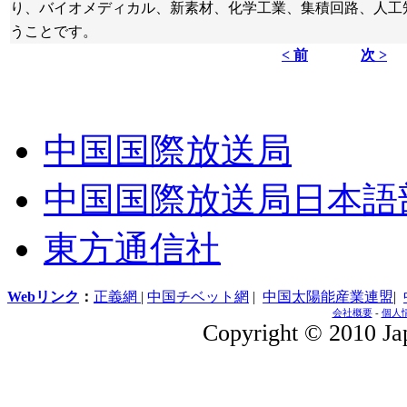
り、バイオメディカル、新素材、化学工業、集積回路、人工
うことです。
< 前
次 >
中国国際放送局
中国国際放送局日本語
東方通信社
Webリンク
：
正義網
|
中国チベット網
|
中国太陽能産業連盟
|
会社概要
-
個人
Copyright © 2010 Jap