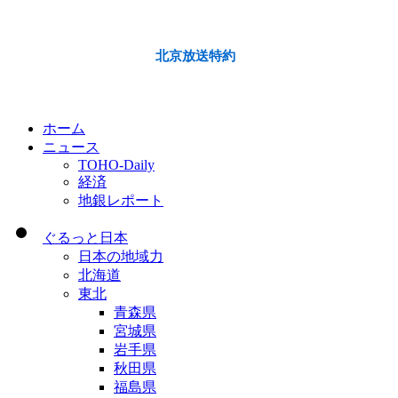
北京放送特約
ホーム
ニュース
TOHO-Daily
経済
地銀レポート
ぐるっと日本
日本の地域力
北海道
東北
青森県
宮城県
岩手県
秋田県
福島県