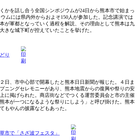
くかを話し合う全国シンポジウムが24日から熊本市で始まっ
ジウムには県内外からおよそ150人が参加した。記念講演では
本が軍都となっていく過程を解説、その理由として熊本は九
大きな城下町が控えていたことを挙げた。
どり
２日、市中心部で開幕したと熊本日日新聞が報じた。４日ま
プニングセレモニーがあり、熊本地震からの復興や祭りの安
上に掲げられた。商店街などでつくる運営委員会と市の主催
る熊本が一つになるような祭りにしよう」と呼び掛けた。熊本
てもやんの披露などもあった。
天草市で「さざ波フェスタ」