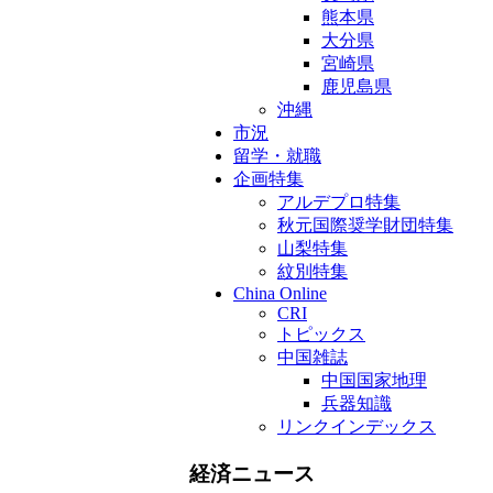
熊本県
大分県
宮崎県
鹿児島県
沖縄
市況
留学・就職
企画特集
アルデプロ特集
秋元国際奨学財団特集
山梨特集
紋別特集
China Online
CRI
トピックス
中国雑誌
中国国家地理
兵器知識
リンクインデックス
経済ニュース