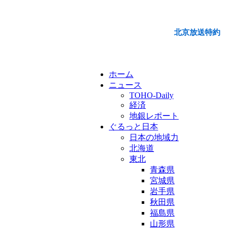
北京放送特約
ホーム
ニュース
TOHO-Daily
経済
地銀レポート
ぐるっと日本
日本の地域力
北海道
東北
青森県
宮城県
岩手県
秋田県
福島県
山形県