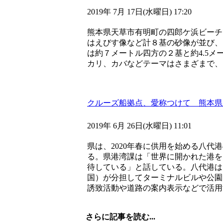
2019年 7月 17日(水曜日) 17:20
熊本県天草市有明町の四郎ケ浜ビーチ
はえびす像など計８基の砂像が並び、
は約７メートル四方の２基と約4.5
カリ、カバなどテーマはさまざまで、
クルーズ船拠点、愛称つけて 熊本県
2019年 6月 26日(水曜日) 11:01
県は、2020年春に供用を始める八代
る。県港湾課は「世界に開かれた港を
待している」と話している。八代港は
国）が分担してターミナルビルや公園
誘致活動や道路の案内表示などで活用
さらに記事を読む...