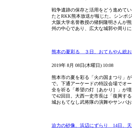
戦争遺跡の保存と活用をどう進めてい
たとRKK熊本放送が報じた。シンポ
大阪大学名誉教授の猪飼隆明さんが熊
州の中心であり、広大な城郭や周りに
熊本の夏彩る ３日、おてもやん総お
2019年 8月 08日(木曜日) 10:08
熊本市の夏を彩る「火の国まつり」が
で。下通アーケードの特設会場でオー
全を祈る「希望の灯［あかり］」が壇
で42回目。大西一史市長は「復興す
城おもてなし武将隊の演舞やサンバお
迫力の砂像、浜辺にずらり 14日、