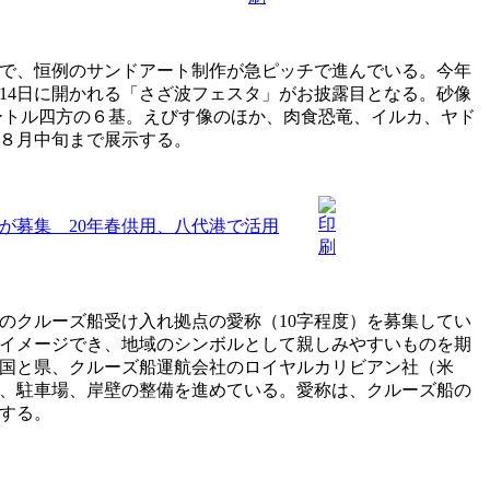
で、恒例のサンドアート制作が急ピッチで進んでいる。今年
14日に開かれる「さざ波フェスタ」がお披露目となる。砂像
メートル四方の６基。えびす像のほか、肉食恐竜、イルカ、ヤド
８月中旬まで展示する。
が募集 20年春供用、八代港で活用
港のクルーズ船受け入れ拠点の愛称（10字程度）を募集してい
イメージでき、地域のシンボルとして親しみやすいものを期
国と県、クルーズ船運航会社のロイヤルカリビアン社（米
、駐車場、岸壁の整備を進めている。愛称は、クルーズ船の
する。