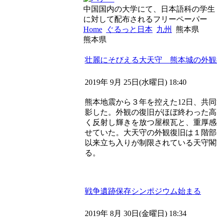
中国国内の大学にて、日本語科の学生
に対して配布されるフリーペーパー
Home
ぐるっと日本
九州
熊本県
熊本県
壮麗にそびえる大天守 熊本城の外観
2019年 9月 25日(水曜日) 18:40
熊本地震から３年を控えた12日、共
影した。外観の復旧がほぼ終わった高
く反射し輝きを放つ屋根瓦と、重厚感
せていた。大天守の外観復旧は１階部
以来立ち入りが制限されている天守閣
る。
戦争遺跡保存シンポジウム始まる
2019年 8月 30日(金曜日) 18:34