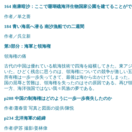
164 南康暗沙：ここで珊瑚礁海洋生物国家公園を建てることが
作者／単之蔷
184 青い海底へ潜る 南沙漁船での二週間
作者／呉立新
第3部分：海軍と領海権
領海権の痛
古代の中国は優れている航海技術で四海を縦横してきた。東ア
いた。ひどく残念に思うのは、領海権についての競争が激しい
所有権は一歩一歩失ってきて、最後は海から出かけてしまった
国の屈辱と苦難は、領海権を失ったのはその原因である。再び
一方、海洋強国ではない我々民族の夢である。
p208 中国の制海権はどのように一歩一歩喪失したのか
作者/蕭春雷 写真と図面の提供/陳悦
p234 北洋海軍の経緯
作者/萨苏 撮影/姜林偉