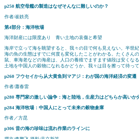
p250 航空母艦の製造はなぜそんなに難しいのか？
作者/崔鉄亮
第4部分：海洋牧場
海洋財産には限度あり 青い土地の哀傷と希望
海岸で立って海を眺望すると、我々の目で何も見えない。半世
海の魚の生態はすでに何度も変化したことがわかる。たくさん
鼠、車海老などの海産は、人口の養殖でますます値段は安くな
土地を中国人の穀物になれるかどうか、我々は目を擦って待っ
p260 フウセイから从大黄鱼到マアジ：わが国の海洋経済の変遷
作者/蕭春雷
p280 専門家の激しい論争：海と陸地，生産力はどちらか高いか
p284 海洋牧場：中国人にとって未来の穀物倉庫
作者／方昆
p306 昔の海の珍味は流れ作業のラインに
撰文/李鹏飞 摄影/吴立新等