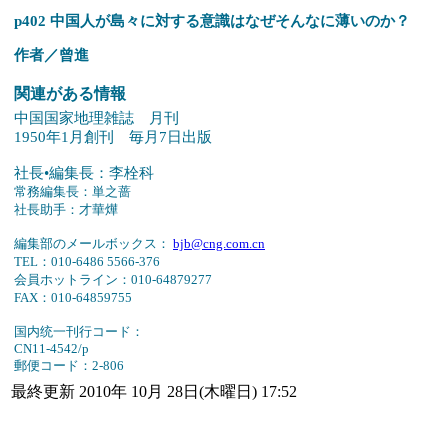
p402 中国人が島々に対する意識はなぜそんなに薄いのか？
作者／曾進
関連がある情報
中国国家地理雑誌 月刊
1950年1月創刊 毎月7日出版
社長•編集長：李栓科
常務編集長：単之蔷
社長助手：才華燁
編集部のメールボックス：
bjb@cng.com.cn
TEL：010-6486 5566-376
会員ホットライン：010-64879277
FAX：010-64859755
国内统一刊行コード：
CN11-4542/p
郵便コード：2-806
最終更新 2010年 10月 28日(木曜日) 17:52