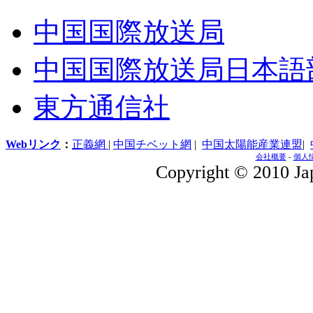
中国国際放送局
中国国際放送局日本語
東方通信社
Webリンク
：
正義網
|
中国チベット網
|
中国太陽能産業連盟
|
会社概要
-
個人
Copyright © 2010 Jap