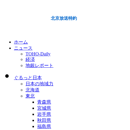
北京放送特約
ホーム
ニュース
TOHO-Daily
経済
地銀レポート
ぐるっと日本
日本の地域力
北海道
東北
青森県
宮城県
岩手県
秋田県
福島県