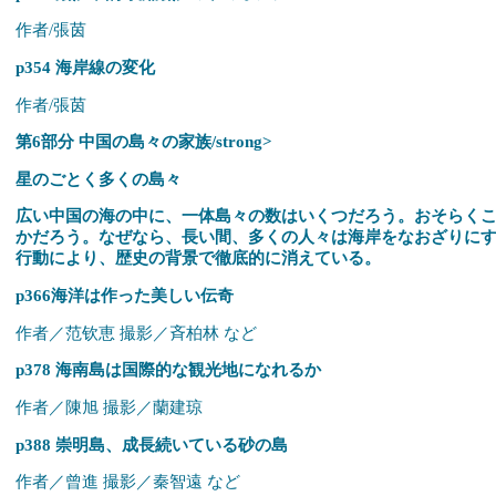
作者/張茵
p354 海岸線の変化
作者/張茵
第6部分 中国の島々の家族/strong>
星のごとく多くの島々
広い中国の海の中に、一体島々の数はいくつだろう。おそらく
かだろう。なぜなら、長い間、多くの人々は海岸をなおざりに
行動により、歴史の背景で徹底的に消えている。
p366海洋は作った美しい伝奇
作者／范钦恵 撮影／斉柏林 など
p378 海南島は国際的な観光地になれるか
作者／陳旭 撮影／蘭建琼
p388 崇明島、成長続いている砂の島
作者／曾進 撮影／秦智遠 など