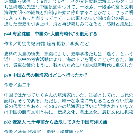
通動脈を保有して支配していた。その交通動脈は海上シルク・
ちは綺麗な先進な中国帆船をつけて、一段落、一段落の富と文
海洋文明への軽蔑と抑制は終始に停止することがなく、さらに明
に入ってもっと固まってきて、この東方の古い国は自分の身に
没した歴史を引き上げ、海と再び親しみになると、感慨と溜息
p44 海底沈船 中国の“大航海時代”を復元する
作者／司徒尚紀 許路 鐘言 撮影／李浜 など
史料の大量の紛失、損傷により、史学学者たちは「迷う」とい
近年、水中の考古活動により、海のドアを開くことができた。
は、貴重な鍵のように、我々のために中国大航海時代に遺失し
p70 中国古代の航海家はどこへ行ったか？
作者／梁二平
中国ではかつてたくさんの航海家はいた。証拠としては、古代
記録はそうである。ただし、唯一な永遠に朽ちることがない航
業の代表でもある。そのほかの航海家は歴史に記憶されていな
は中国の航海文明と共に、伝統文化、黄土文化、農耕文化に扼
p82 疍家人 七千年前から放浪してきた中国海洋民族
作者／藩菁 許桂霊 撮影／楊威勝 など