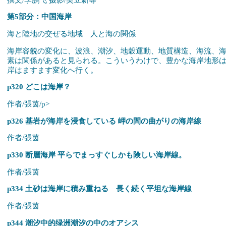
第5部分：中国海岸
海と陸地の交ぜる地域 人と海の関係
海岸容貌の変化に、波浪、潮汐、地穀運動、地質構造、海流、
素は関係があると見られる。こういうわけで、豊かな海岸地形
岸はますます変化へ行く。
p320 どこは海岸？
作者/張茵/p>
p326 基岩が海岸を浸食している 岬の間の曲がりの海岸線
作者/張茵
p330 断層海岸 平らでまっすぐしかも険しい海岸線。
作者/張茵
p334 土砂は海岸に積み重ねる 長く続く平坦な海岸線
作者/張茵
p344 潮汐中的绿洲潮汐の中のオアシス