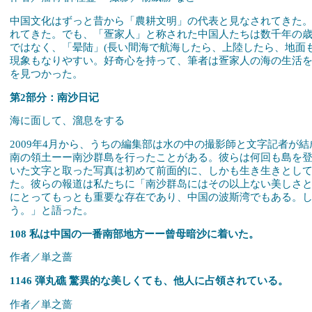
中国文化はずっと昔から「農耕文明」の代表と見なされてきた
れてきた。でも、「疍家人」と称された中国人たちは数千年の
ではなく、「晕陆」(長い間海で航海したら、上陸したら、地面
現象もなりやすい。好奇心を持って、筆者は疍家人の海の生活
を見つかった。
第2部分：南沙日记
海に面して、溜息をする
2009年4月から、うちの編集部は水の中の撮影師と文字記者が
南の領土ーー南沙群島を行ったことがある。彼らは何回も島を
いた文字と取った写真は初めて前面的に、しかも生き生きとし
た。彼らの報道は私たちに「南沙群岛にはその以上ない美しさ
にとってもっとも重要な存在であり、中国の波斯湾でもある。
う。」と語った。
108 私は中国の一番南部地方ーー曾母暗沙に着いた。
作者／単之蔷
1146 弾丸礁 驚異的な美しくても、他人に占領されている。
作者／単之蔷