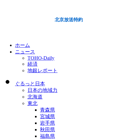
北京放送特約
ホーム
ニュース
TOHO-Daily
経済
地銀レポート
ぐるっと日本
日本の地域力
北海道
東北
青森県
宮城県
岩手県
秋田県
福島県