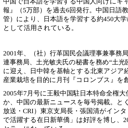
中国で日本語を学習する中国人向けにキ
報』（5万部）を過去6回発行。中国日語
管）により、日本語を学習する約450大
として活用されている。
2001年、（社）行革国民会議理事兼事務
連事務局、土光敏夫氏の秘書を務め“土光
に迎え、日中韓を基軸とする北東アジア
産業栽培を目的に月刊『コロンブス』を
2005年7月号に王毅中国駐日本特命全権
か、中国の最新ニュースを毎号掲載。と
放送・CRI）東京支局長・張国清がイン
で活躍する在日新華僑」は好評を博し、2