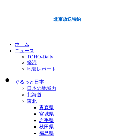
北京放送特約
ホーム
ニュース
TOHO-Daily
経済
地銀レポート
ぐるっと日本
日本の地域力
北海道
東北
青森県
宮城県
岩手県
秋田県
福島県