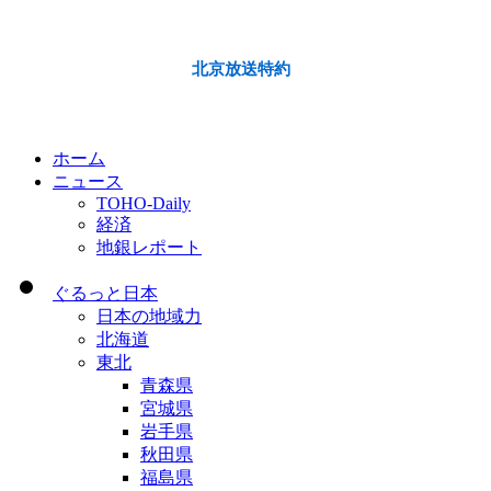
北京放送特約
ホーム
ニュース
TOHO-Daily
経済
地銀レポート
ぐるっと日本
日本の地域力
北海道
東北
青森県
宮城県
岩手県
秋田県
福島県