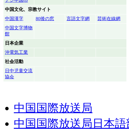
デジ中国印
中国文化、宗教サイト
中国漢字
80後の窓
言語文字網
芸術在線網
中国文字博物
館
日本企業
沖電気工業
社会活動
日中児童交流
協会
中国国際放送局
中国国際放送局日本語