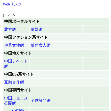
Webリンク
!-- < -->
中国ポータルサイト
北方網
華媒網
中国ファション系サイト
伊秀女性網
薄菏女人網
中国地方サイト
中国チベット
網
中国bbs系サイト
互助合作網
中国専門サイト
中国ニュース
全球閥門網
公關網