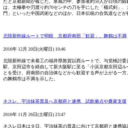
たと京都新聞が報じた。寒風の中、参加者約50人が日頃の
は、太極拳や刃渡り約70センチの刀を手にした「楊式剣」
門」といった中国武術などのほか、日本伝統の合気道などが
北陸新幹線ルートで明暗 京都府南部「歓迎」、舞鶴は不満
2016年 12月 20日(火曜日) 10:46
北陸新幹線で未着工の福井県敦賀以西ルートで、与党検討委
駅、京田辺市を経由して新大阪駅に至る「小浜京都京田辺ル
とを受け、府南部の自治体などから歓迎する声が上がる一方
の舞鶴市は不満を示した。
ネスレ、宇治抹茶普及へ京都府と連携 試飲拠点や農家支援
2016年 11月 26日(土曜日) 23:47
ネスレ日本は９日、宇治抹茶の普及に向けて京都府と連携協