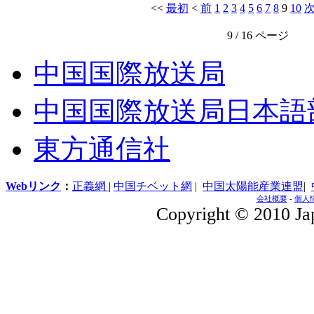
<<
最初
<
前
1
2
3
4
5
6
7
8
9
10
9 / 16 ページ
中国国際放送局
中国国際放送局日本語
東方通信社
Webリンク
：
正義網
|
中国チベット網
|
中国太陽能産業連盟
|
会社概要
-
個人
Copyright © 2010 Jap