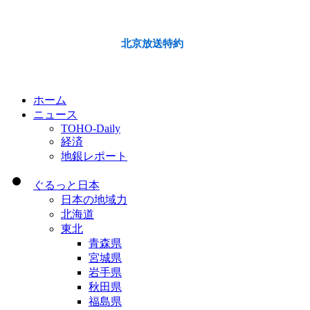
北京放送特約
ホーム
ニュース
TOHO-Daily
経済
地銀レポート
ぐるっと日本
日本の地域力
北海道
東北
青森県
宮城県
岩手県
秋田県
福島県