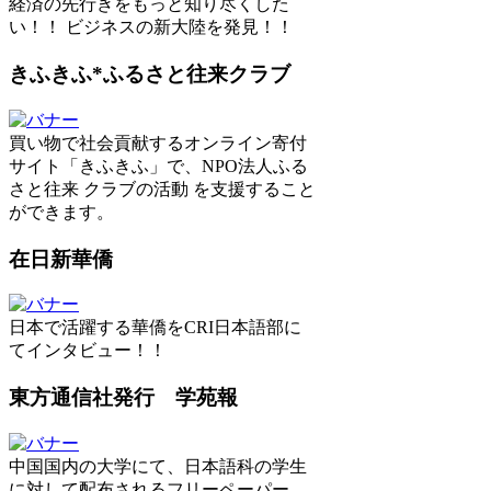
経済の先行きをもっと知り尽くした
い！！ ビジネスの新大陸を発見！！
きふきふ*ふるさと往来クラブ
買い物で社会貢献するオンライン寄付
サイト「きふきふ」で、NPO法人ふる
さと往来 クラブの活動 を支援すること
ができます。
在日新華僑
日本で活躍する華僑をCRI日本語部に
てインタビュー！！
東方通信社発行 学苑報
中国国内の大学にて、日本語科の学生
に対して配布されるフリーペーパー