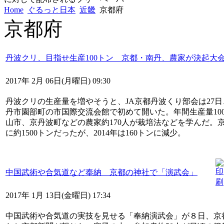
Home
ぐるっと日本
近畿
京都府
京都府
丹波クリ、目指せ生産100トン 京都・南丹、農家が決起大
2017年 2月 06日(月曜日) 09:30
丹波クリの生産量を増やそうと、JA京都丹波くり部会は27
丹市園部町の市国際交流会館で初めて開いた。年間生産量10
山市、京丹波町などの農家約170人が栽培法などを学んだ。京
に約1500トンだったが、2014年は160トンに減少。
中国武術や合気道など奉納 京都の神社で「演武会」
2017年 1月 13日(金曜日) 17:34
中国武術や合気道の実技を見せる「奉納演武会」が８日、京