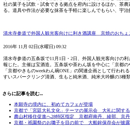
社の菓子を試飲・試食できる拠点を府内に設けるほか、茶農
る。道具や作法が必要な抹茶を手軽に楽しんでもらい、宇治
清水寺参道で外国人観光客向けに利き酒講座 京焼のおち
2016年 11月 02日(水曜日) 09:32
清水寺参道の五条坂で11月1日・2日、外国人観光客向けの
報じた。主催は宝酒造。五条坂や茶わん坂を中心に「京都の
「京都やきものweekわん碗ONE」の関連企画として行われ
すいスパークリング清酒、生もと純米酒、純米大吟醸の3種
さらに記事を読む...
本願寺の境内に、初めてカフェが登場
京都で「宮廷大礼文化」テーマの展示会 大礼に関する
農山村移住促進へ28特区指定 京都府南丹、綾部、京
京都・祇園祭のお囃子を目の前で 大船鉾保存会が披露