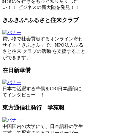
経済の先行きをもっと知り尽くした
い！！ ビジネスの新大陸を発見！！
きふきふ*ふるさと往来クラブ
買い物で社会貢献するオンライン寄付
サイト「きふきふ」で、NPO法人ふる
さと往来 クラブの活動 を支援すること
ができます。
在日新華僑
日本で活躍する華僑をCRI日本語部に
てインタビュー！！
東方通信社発行 学苑報
中国国内の大学にて、日本語科の学生
に対して配布されるフリーペーパー