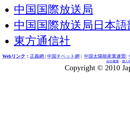
中国国際放送局
中国国際放送局日本語
東方通信社
Webリンク
：
正義網
|
中国チベット網
|
中国太陽能産業連盟
|
会社概要
-
個人
Copyright © 2010 Jap