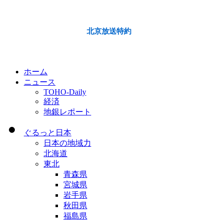
北京放送特約
ホーム
ニュース
TOHO-Daily
経済
地銀レポート
ぐるっと日本
日本の地域力
北海道
東北
青森県
宮城県
岩手県
秋田県
福島県