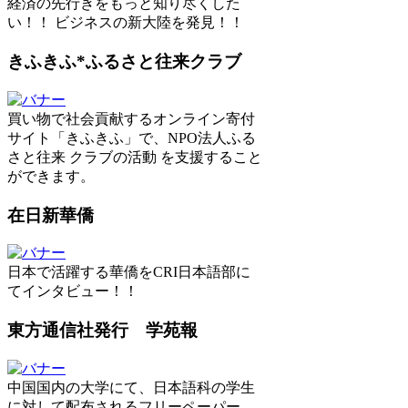
経済の先行きをもっと知り尽くした
い！！ ビジネスの新大陸を発見！！
きふきふ*ふるさと往来クラブ
買い物で社会貢献するオンライン寄付
サイト「きふきふ」で、NPO法人ふる
さと往来 クラブの活動 を支援すること
ができます。
在日新華僑
日本で活躍する華僑をCRI日本語部に
てインタビュー！！
東方通信社発行 学苑報
中国国内の大学にて、日本語科の学生
に対して配布されるフリーペーパー