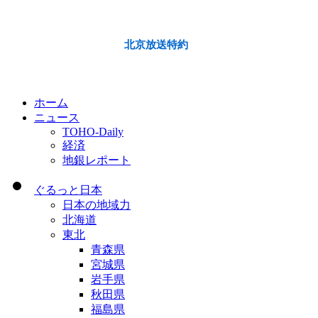
北京放送特約
ホーム
ニュース
TOHO-Daily
経済
地銀レポート
ぐるっと日本
日本の地域力
北海道
東北
青森県
宮城県
岩手県
秋田県
福島県