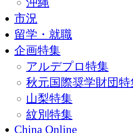
沖縄
市況
留学・就職
企画特集
アルデプロ特集
秋元国際奨学財団特
山梨特集
紋別特集
China Online