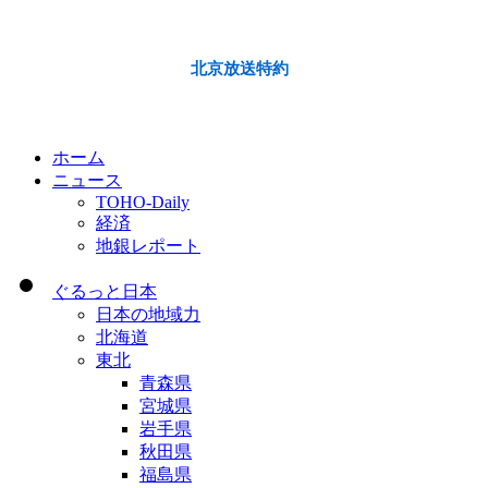
北京放送特約
ホーム
ニュース
TOHO-Daily
経済
地銀レポート
ぐるっと日本
日本の地域力
北海道
東北
青森県
宮城県
岩手県
秋田県
福島県