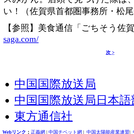
い！（佐賀県首都圏事務所・松
【参照】美食通信「ごちそう佐
saga.com/
次 >
中国国際放送局
中国国際放送局日本語
東方通信社
Webリンク
：
正義網
|
中国チベット網
|
中国太陽能産業連盟
|